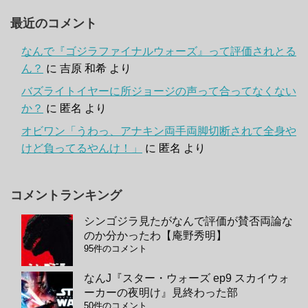
最近のコメント
なんで『ゴジラファイナルウォーズ』って評価されとる
ん？
に
吉原 和希
より
バズライトイヤーに所ジョージの声って合ってなくない
か？
に
匿名
より
オビワン「うわっ、アナキン両手両脚切断されて全身や
けど負ってるやんけ！」
に
匿名
より
コメントランキング
シンゴジラ見たがなんで評価が賛否両論な
のか分かったわ【庵野秀明】
95件のコメント
なんJ『スター・ウォーズ ep9 スカイウォ
ーカーの夜明け』見終わった部
50件のコメント