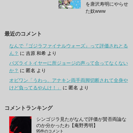
を唐沢寿明にやらせ
た奴www
最近のコメント
なんで『ゴジラファイナルウォーズ』って評価されとる
ん？
に
吉原 和希
より
バズライトイヤーに所ジョージの声って合ってなくない
か？
に
匿名
より
オビワン「うわっ、アナキン両手両脚切断されて全身や
けど負ってるやんけ！」
に
匿名
より
コメントランキング
シンゴジラ見たがなんで評価が賛否両論な
のか分かったわ【庵野秀明】
95件のコメント