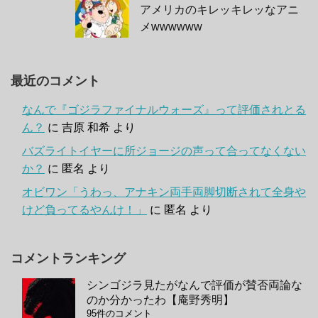
アメリカのキレッキレッなアニ
メwwwwww
最近のコメント
なんで『ゴジラファイナルウォーズ』って評価されとる
ん？
に
吉原 和希
より
バズライトイヤーに所ジョージの声って合ってなくない
か？
に
匿名
より
オビワン「うわっ、アナキン両手両脚切断されて全身や
けど負ってるやんけ！」
に
匿名
より
コメントランキング
シンゴジラ見たがなんで評価が賛否両論な
のか分かったわ【庵野秀明】
95件のコメント