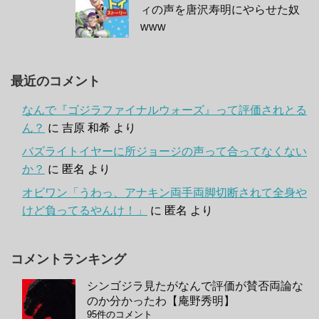
ィの声を唐沢寿明にやらせた奴
www
最近のコメント
なんで『ゴジラファイナルウォーズ』って評価されとる
ん？
に
吉原 和希
より
バズライトイヤーに所ジョージの声って合ってなくない
か？
に
匿名
より
オビワン「うわっ、アナキン両手両脚切断されて全身や
けど負ってるやんけ！」
に
匿名
より
コメントランキング
シンゴジラ見たがなんで評価が賛否両論な
のか分かったわ【庵野秀明】
95件のコメント