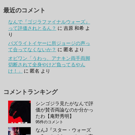
最近のコメント
なんで『ゴジラファイナルウォーズ』
って評価されとるん？
に
吉原 和希
よ
り
バズライトイヤーに所ジョージの声っ
て合ってなくないか？
に
匿名
より
オビワン「うわっ、アナキン両手両脚
切断されて全身やけど負ってるやん
け！」
に
匿名
より
コメントランキング
シンゴジラ見たがなんで評
価が賛否両論なのか分かっ
たわ【庵野秀明】
95件のコメント
なんJ『スター・ウォーズ