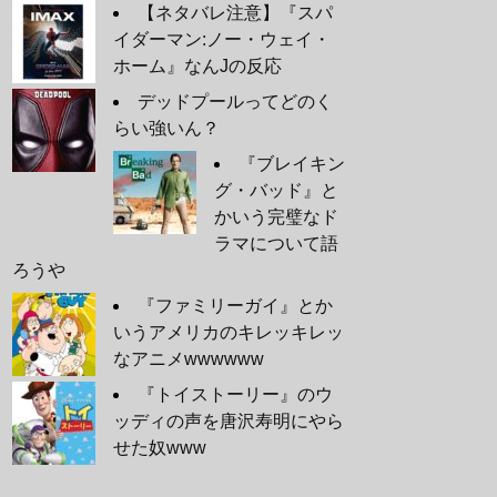
【ネタバレ注意】『スパ
イダーマン:ノー・ウェイ・
ホーム』なんJの反応
デッドプールってどのく
らい強いん？
『ブレイキン
グ・バッド』と
かいう完璧なド
ラマについて語
ろうや
『ファミリーガイ』とか
いうアメリカのキレッキレッ
なアニメwwwwww
『トイストーリー』のウ
ッディの声を唐沢寿明にやら
せた奴www