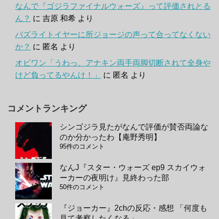
なんで『ゴジラファイナルウォーズ』って評価されとる
ん？
に
吉原 和希
より
バズライトイヤーに所ジョージの声って合ってなくない
か？
に
匿名
より
オビワン「うわっ、アナキン両手両脚切断されて全身や
けど負ってるやんけ！」
に
匿名
より
コメントランキング
シンゴジラ見たがなんで評価が賛否両論な
のか分かったわ【庵野秀明】
95件のコメント
なんJ『スター・ウォーズ ep9 スカイウォ
ーカーの夜明け』見終わった部
50件のコメント
『ジョーカー』2chの反応・感想 「何度も
見て考察したくなる」