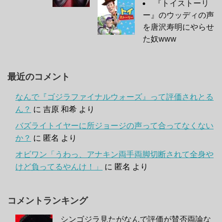
『トイストーリ
ー』のウッディの声
を唐沢寿明にやらせ
た奴www
最近のコメント
なんで『ゴジラファイナルウォーズ』って評価されとる
ん？
に
吉原 和希
より
バズライトイヤーに所ジョージの声って合ってなくない
か？
に
匿名
より
オビワン「うわっ、アナキン両手両脚切断されて全身や
けど負ってるやんけ！」
に
匿名
より
コメントランキング
シンゴジラ見たがなんで評価が賛否両論な