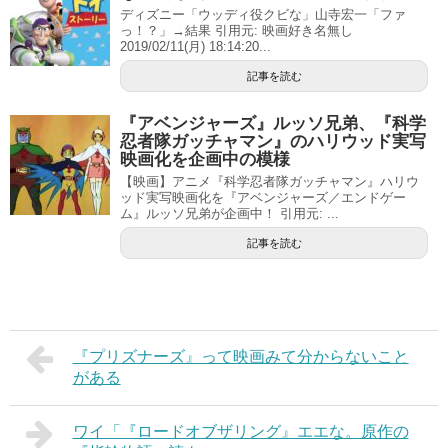
ディズニー「ウッディ役クビな」山寺宏一「ファ
っ！？」→結果 引用元: 映画好き名無し
2019/02/11(月) 18:14:20...
記事を読む
『アベンジャーズ』ルッソ兄弟、『科学
忍者隊ガッチャマン』のハリウッド実写
映画化を企画中の模様
【映画】アニメ『科学忍者隊ガッチャマン』ハリウ
ッド実写映画化を『アベンジャーズ／エンドゲー
ム』ルッソ兄弟が企画中！ 引用元: ...
記事を読む
『プリズナーズ』って映画みて分からないこと
がある
ワイ「『ロードオブザリング』エエな。原作の