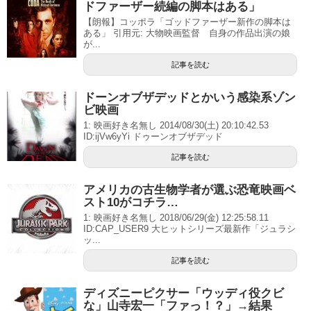
ドファーザー続編の脚本はある」
【朗報】コッポラ「ゴッドファーザー新作の脚本は
ある」 引用元: 大物映画監督 自身の作品出演の娘
が...
記事を読む
ドーンオブザデッドとかいう感染系ゾン
ビ映画
1: 映画好き名無し 2014/08/30(土) 20:10:42.53
ID:ijVw6yYi ドゥーンオブザデッド
記事を読む
アメリカの古生物学者が選ぶ恐竜映画ベ
スト10がコチラ…
1: 映画好き名無し 2018/06/29(金) 12:25:58.11
ID:CAP_USER9 大ヒットシリーズ最新作「ジュラシ
ッ...
記事を読む
ディズニーピクサー「ウッディ役クビ
な」山寺宏一「ファっ！？」→結果