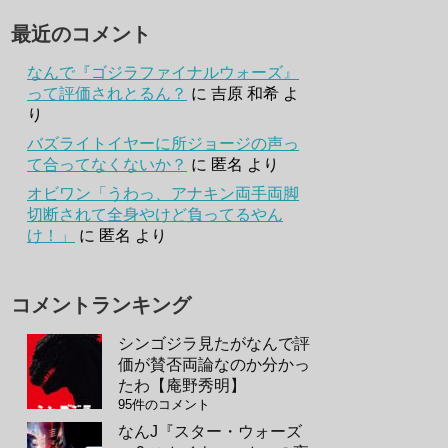
最近のコメント
なんで『ゴジラファイナルウォーズ』
って評価されとるん？
に
吉原 和希
よ
り
バズライトイヤーに所ジョージの声っ
て合ってなくないか？
に
匿名
より
オビワン「うわっ、アナキン両手両脚
切断されて全身やけど負ってるやん
け！」
に
匿名
より
コメントランキング
シンゴジラ見たがなんで評
価が賛否両論なのか分かっ
たわ【庵野秀明】
95件のコメント
なんJ『スター・ウォーズ