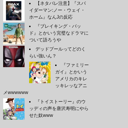
【ネタバレ注意】『スパ
イダーマン:ノー・ウェイ・
ホーム』なんJの反応
『ブレイキング・バッ
ド』とかいう完璧なドラマに
ついて語ろうや
デッドプールってどのく
らい強いん？
『ファミリー
ガイ』とかいう
アメリカのキレ
ッキレッなアニ
メwwwwww
『トイストーリー』のウ
ッディの声を唐沢寿明にやら
せた奴www