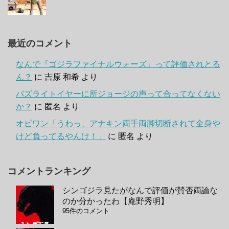
最近のコメント
なんで『ゴジラファイナルウォーズ』って評価されとる
ん？
に
吉原 和希
より
バズライトイヤーに所ジョージの声って合ってなくない
か？
に
匿名
より
オビワン「うわっ、アナキン両手両脚切断されて全身や
けど負ってるやんけ！」
に
匿名
より
コメントランキング
シンゴジラ見たがなんで評価が賛否両論な
のか分かったわ【庵野秀明】
95件のコメント