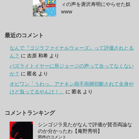
ィの声を唐沢寿明にやらせた奴
www
最近のコメント
なんで『ゴジラファイナルウォーズ』って評価されとる
ん？
に
吉原 和希
より
バズライトイヤーに所ジョージの声って合ってなくない
か？
に
匿名
より
オビワン「うわっ、アナキン両手両脚切断されて全身や
けど負ってるやんけ！」
に
匿名
より
コメントランキング
シンゴジラ見たがなんで評価が賛否両論な
のか分かったわ【庵野秀明】
95件のコメント