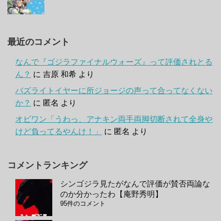
最近のコメント
なんで『ゴジラファイナルウォーズ』って評価されとる
ん？
に
吉原 和希
より
バズライトイヤーに所ジョージの声って合ってなくない
か？
に
匿名
より
オビワン「うわっ、アナキン両手両脚切断されて全身や
けど負ってるやんけ！」
に
匿名
より
コメントランキング
シンゴジラ見たがなんで評価が賛否両論な
のか分かったわ【庵野秀明】
95件のコメント