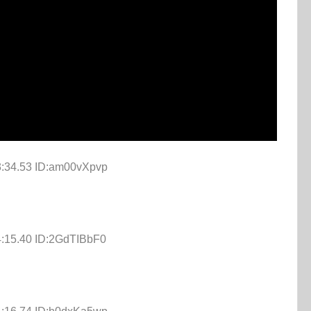
3:34.53 ID:am00vXpvp
4:15.40 ID:2GdTIBbF0