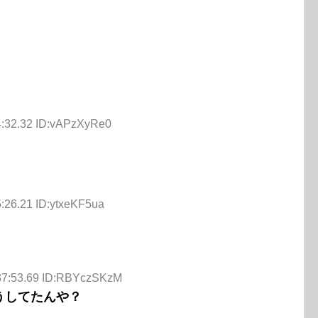
4:32.32 ID:vAPzXyRe0
:26.21 ID:ytxeKF5ua
:37:53.69 ID:RBYczSKzM
うしてたんや？