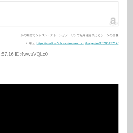
氷の微笑でシャロン・ストーンがノー〇ンで足を組み換えるシーンの画像
引用元:
https://swallow.5ch.net/test/read.cgi/livejupiter/1570512717/
1:57.16 ID:4wwuVQLc0