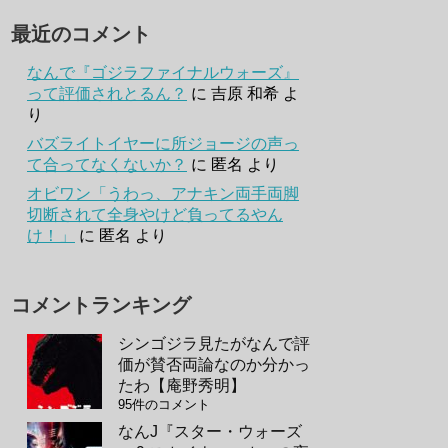
最近のコメント
なんで『ゴジラファイナルウォーズ』
って評価されとるん？
に
吉原 和希
よ
り
バズライトイヤーに所ジョージの声っ
て合ってなくないか？
に
匿名
より
オビワン「うわっ、アナキン両手両脚
切断されて全身やけど負ってるやん
け！」
に
匿名
より
コメントランキング
シンゴジラ見たがなんで評
価が賛否両論なのか分かっ
たわ【庵野秀明】
95件のコメント
なんJ『スター・ウォーズ