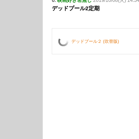
6:
映画好き名無し
2019/10/08(火) 14:3
デッドプール2定期
デッドプール２ (吹替版)