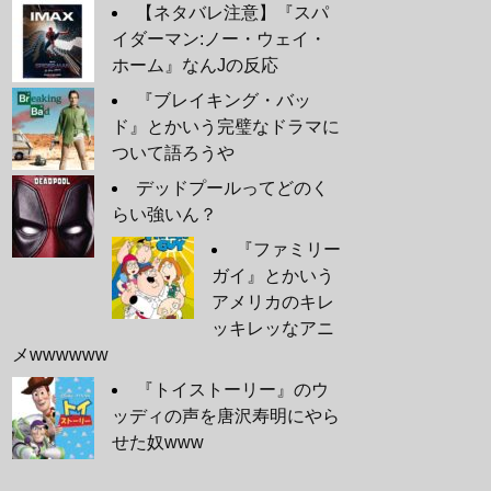
【ネタバレ注意】『スパ
イダーマン:ノー・ウェイ・
ホーム』なんJの反応
『ブレイキング・バッ
ド』とかいう完璧なドラマに
ついて語ろうや
デッドプールってどのく
らい強いん？
『ファミリー
ガイ』とかいう
アメリカのキレ
ッキレッなアニ
メwwwwww
『トイストーリー』のウ
ッディの声を唐沢寿明にやら
せた奴www