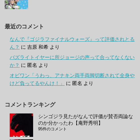
最近のコメント
なんで『ゴジラファイナルウォーズ』って評価されとる
ん？
に
吉原 和希
より
バズライトイヤーに所ジョージの声って合ってなくない
か？
に
匿名
より
オビワン「うわっ、アナキン両手両脚切断されて全身や
けど負ってるやんけ！」
に
匿名
より
コメントランキング
シンゴジラ見たがなんで評価が賛否両論な
のか分かったわ【庵野秀明】
95件のコメント