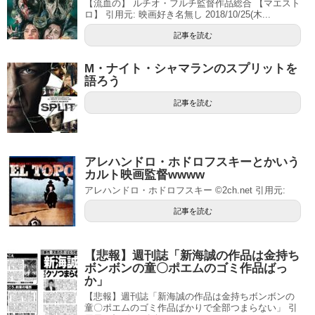
【流血の】 ルチオ・フルチ監督作品総合 【マエスト
ロ】 引用元: 映画好き名無し 2018/10/25(木...
記事を読む
M・ナイト・シャマランのスプリットを
語ろう
記事を読む
アレハンドロ・ホドロフスキーとかいう
カルト映画監督wwww
アレハンドロ・ホドロフスキー ©2ch.net 引用元:
記事を読む
【悲報】週刊誌「新海誠の作品は金持ち
ボンボンの童〇ポエムのゴミ作品ばっ
か」
【悲報】週刊誌「新海誠の作品は金持ちボンボンの
童〇ポエムのゴミ作品ばかりで全部つまらない」 引