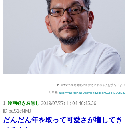
ｴｳﾞｧｵﾀでも庵野秀明の可愛さに触れる人は少ないよね
引用元:
http://mao.5ch.net/test/read.cgi/eva/1564170525/
1:
映画好き名無し
2019/07/27(土) 04:48:45.36
ID:paS1cNMJ
だんだん年を取って可愛さが増してき