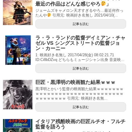
最近の作品はどんな感じやろ
」
ジェームズキャメロン天才すぎるやろ…最近何作っ
たんや
引用元: 映画好き名無し 2021/04/10(...
記事を読む
ラ・ラ・ランドの監督デイミアン・チャ
ゼル VS シングストリートの監督ジョ
ン・カーニー
1: 映画好き名無し 2017/04/28(金) 08:02:21.71
ID:Ci8bDZvq どちらもミュージシャン出身 音楽映...
記事を読む
巨匠・黒澤明の映画観た結果ｗｗｗ
黒澤明とかいう監督の映画観た結果ｗｗｗｗｗｗｗ
ｗｗｗｗｗｗｗｗｗｗｗｗｗｗｗｗｗｗｗｗｗｗｗ
ｗｗｗｗｗｗｗｗ 引用元: 映画好き名無...
記事を読む
イタリア残酷映画の巨匠ルチオ・フルチ
監督を語ろう