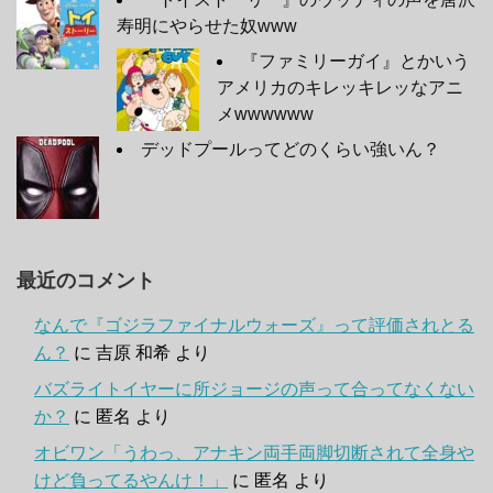
寿明にやらせた奴www
『ファミリーガイ』とかいう
アメリカのキレッキレッなアニ
メwwwwww
デッドプールってどのくらい強いん？
最近のコメント
なんで『ゴジラファイナルウォーズ』って評価されとる
ん？
に
吉原 和希
より
バズライトイヤーに所ジョージの声って合ってなくない
か？
に
匿名
より
オビワン「うわっ、アナキン両手両脚切断されて全身や
けど負ってるやんけ！」
に
匿名
より