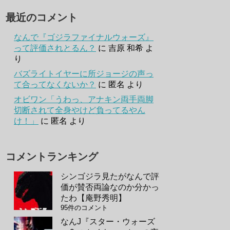
最近のコメント
なんで『ゴジラファイナルウォーズ』
って評価されとるん？
に
吉原 和希
よ
り
バズライトイヤーに所ジョージの声っ
て合ってなくないか？
に
匿名
より
オビワン「うわっ、アナキン両手両脚
切断されて全身やけど負ってるやん
け！」
に
匿名
より
コメントランキング
シンゴジラ見たがなんで評
価が賛否両論なのか分かっ
たわ【庵野秀明】
95件のコメント
なんJ『スター・ウォーズ