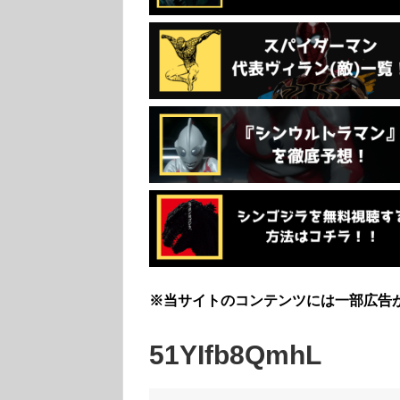
※当サイトのコンテンツには一部広告
51YIfb8QmhL