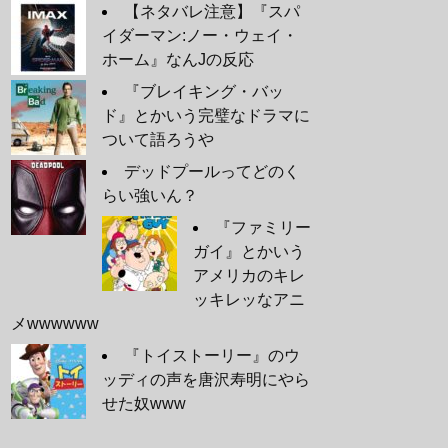
【ネタバレ注意】『スパ
イダーマン:ノー・ウェイ・
ホーム』なんJの反応
『ブレイキング・バッ
ド』とかいう完璧なドラマに
ついて語ろうや
デッドプールってどのく
らい強いん？
『ファミリー
ガイ』とかいう
アメリカのキレ
ッキレッなアニ
メwwwwww
『トイストーリー』のウ
ッディの声を唐沢寿明にやら
せた奴www