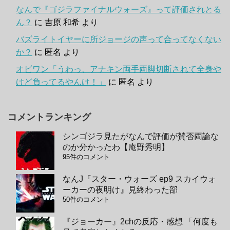
なんで『ゴジラファイナルウォーズ』って評価されとる
ん？
に
吉原 和希
より
バズライトイヤーに所ジョージの声って合ってなくない
か？
に
匿名
より
オビワン「うわっ、アナキン両手両脚切断されて全身や
けど負ってるやんけ！」
に
匿名
より
コメントランキング
シンゴジラ見たがなんで評価が賛否両論な
のか分かったわ【庵野秀明】
95件のコメント
なんJ『スター・ウォーズ ep9 スカイウォ
ーカーの夜明け』見終わった部
50件のコメント
『ジョーカー』2chの反応・感想 「何度も