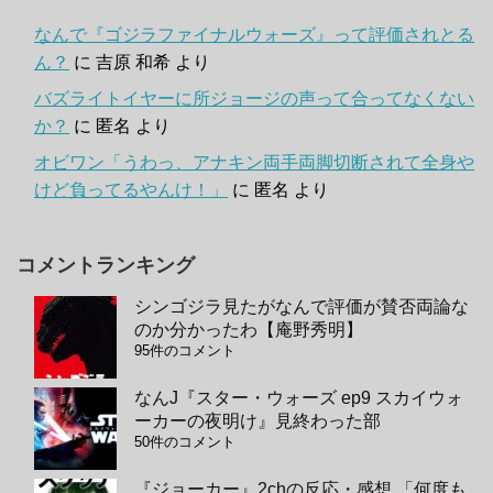
なんで『ゴジラファイナルウォーズ』って評価されとる
ん？
に
吉原 和希
より
バズライトイヤーに所ジョージの声って合ってなくない
か？
に
匿名
より
オビワン「うわっ、アナキン両手両脚切断されて全身や
けど負ってるやんけ！」
に
匿名
より
コメントランキング
シンゴジラ見たがなんで評価が賛否両論な
のか分かったわ【庵野秀明】
95件のコメント
なんJ『スター・ウォーズ ep9 スカイウォ
ーカーの夜明け』見終わった部
50件のコメント
『ジョーカー』2chの反応・感想 「何度も