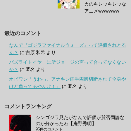
カのキレッキレッな
アニメwwwwww
最近のコメント
なんで『ゴジラファイナルウォーズ』って評価されとる
ん？
に
吉原 和希
より
バズライトイヤーに所ジョージの声って合ってなくない
か？
に
匿名
より
オビワン「うわっ、アナキン両手両脚切断されて全身や
けど負ってるやんけ！」
に
匿名
より
コメントランキング
シンゴジラ見たがなんで評価が賛否両論な
のか分かったわ【庵野秀明】
95件のコメント