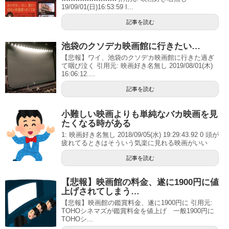
19/09/01(日)16:53:59 I...
記事を読む
池袋のクソデカ映画館に行きたい…
【悲報】ワイ、池袋のクソデカ映画館に行きた過ぎ
て咽び泣く 引用元: 映画好き名無し 2019/08/01(木)
16:06:12....
記事を読む
小難しい映画よりも単純なバカ映画を見
たくなる時がある
1: 映画好き名無し 2018/09/05(水) 19:29:43.92 0 頭が
疲れてるときはそういう気楽に見れる映画がいい
記事を読む
【悲報】映画館の料金、遂に1900円に値
上げされてしまう…
【悲報】映画館の鑑賞料金、遂に1900円に 引用元:
TOHOシネマズが鑑賞料金を値上げ 一般1900円に
TOHOシ...