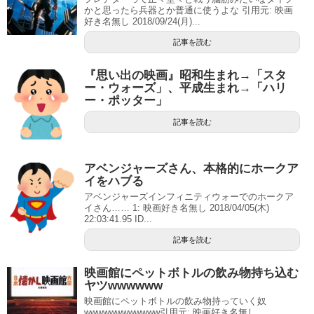
かと思ったら兵器とか普通に使うよな 引用元: 映画
好き名無し 2018/09/24(月)...
記事を読む
『思い出の映画』昭和生まれ→「スタ
ー・ウォーズ」、平成生まれ→「ハリ
ー・ポッター」
記事を読む
アベンジャーズさん、本格的にホークア
イをハブる
アベンジャーズインフィニティウォーでのホークア
イさん…… 1: 映画好き名無し 2018/04/05(木)
22:03:41.95 ID...
記事を読む
映画館にペットボトルの飲み物持ち込む
ヤツwwwwww
映画館にペットボトルの飲み物持っていく奴
wwwwwwwwwwww引用元: 映画好き名無し