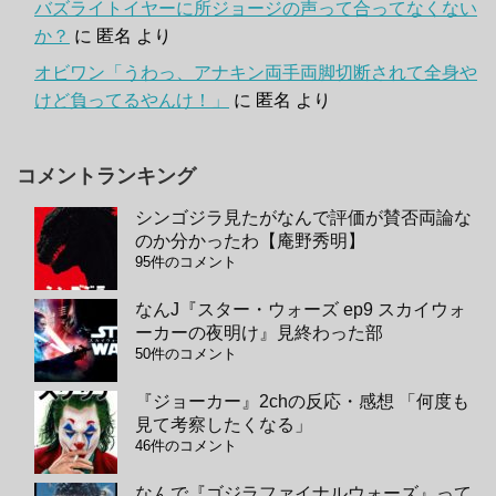
バズライトイヤーに所ジョージの声って合ってなくない
か？
に
匿名
より
オビワン「うわっ、アナキン両手両脚切断されて全身や
けど負ってるやんけ！」
に
匿名
より
コメントランキング
シンゴジラ見たがなんで評価が賛否両論な
のか分かったわ【庵野秀明】
95件のコメント
なんJ『スター・ウォーズ ep9 スカイウォ
ーカーの夜明け』見終わった部
50件のコメント
『ジョーカー』2chの反応・感想 「何度も
見て考察したくなる」
46件のコメント
なんで『ゴジラファイナルウォーズ』って