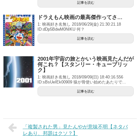
記事を読む
ドラえもん映画の最高傑作ってさ…
1: 映画好き名無し 2018/06/29(金) 21:30:21.18
ID:dDp5BdwM0NIKU 何？
記事を読む
2001年宇宙の旅とかいう映画見たんだが
何これ？【スタンリー・キューブリッ
ク】
1: 映画好き名無し 2018/09/09(日) 18:40:16.556
ID:sBsUeIEk00909 猿が骨使い始めたあたりで...
記事を読む
「複製された男」見たんやが意味不明【ネタバ
レあり、邦題はクソ？】