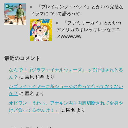
『ブレイキング・バッド』とかいう完璧な
ドラマについて語ろうや
『ファミリーガイ』とかいう
アメリカのキレッキレッなアニ
メwwwwww
最近のコメント
なんで『ゴジラファイナルウォーズ』って評価されとる
ん？
に
吉原 和希
より
バズライトイヤーに所ジョージの声って合ってなくない
か？
に
匿名
より
オビワン「うわっ、アナキン両手両脚切断されて全身や
けど負ってるやんけ！」
に
匿名
より