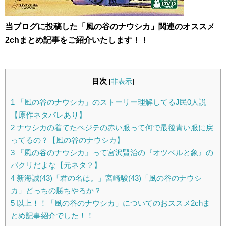
当ブログに投稿した「風の谷のナウシカ」関連のオススメ
2chまとめ記事をご紹介いたします！！
目次
[
非表示
]
1
「風の谷のナウシカ」のストーリー理解してるJ民0人説
【原作ネタバレあり】
2
ナウシカの着てたペジテの赤い服って何で最後青い服に戻
ってるの？【風の谷のナウシカ】
3
『風の谷のナウシカ』って宮沢賢治の『オツベルと象』の
パクリだよな【元ネタ？】
4
新海誠(43)「君の名は。」宮崎駿(43)「風の谷のナウシ
カ」どっちの勝ちやろか？
5
以上！！「風の谷のナウシカ」についてのおススメ2chま
とめ記事紹介でした！！