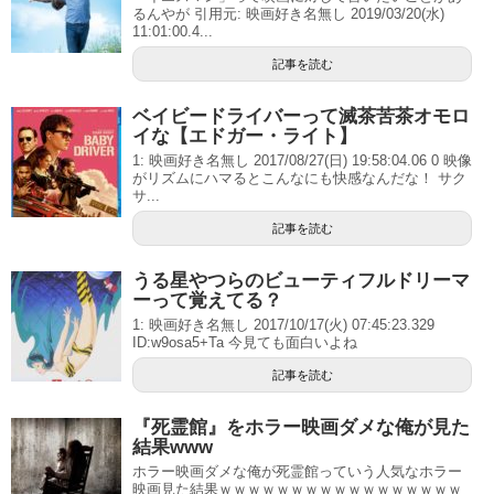
るんやが 引用元: 映画好き名無し 2019/03/20(水)
11:01:00.4...
記事を読む
ベイビードライバーって滅茶苦茶オモロ
イな【エドガー・ライト】
1: 映画好き名無し 2017/08/27(日) 19:58:04.06 0 映像
がリズムにハマるとこんなにも快感なんだな！ サク
サ...
記事を読む
うる星やつらのビューティフルドリーマ
ーって覚えてる？
1: 映画好き名無し 2017/10/17(火) 07:45:23.329
ID:w9osa5+Ta 今見ても面白いよね
記事を読む
『死霊館』をホラー映画ダメな俺が見た
結果www
ホラー映画ダメな俺が死霊館っていう人気なホラー
映画見た結果ｗｗｗｗｗｗｗｗｗｗｗｗｗｗｗｗｗ