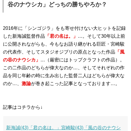
谷のナウシカ」どっちの勝ちやろか？
2016年に「シンゴジラ」をも寄せ付けない大ヒットを記録
した新海誠監督作品
「君の名は。」
…。そして30年以上前
に公開されながらも、今もなお語り継がれる巨匠・宮崎駿
の代表作、そしてスタジオジブリの原点となった作品
「風
の谷のナウシカ」
…（厳密にはトップクラフトの作品）。
この二作品のどちらが偉大なのか…、そしてそれぞれの作
品を同じ年齢の時に生み出した監督二人はどちらが偉大な
のか…、
激論
が巻き起こった記事となっております…。
記事はコチラから↓
新海誠(43)「君の名は。」宮崎駿(43)「風の谷のナウシ