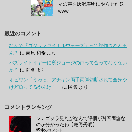
ィの声を唐沢寿明にやらせた奴
www
最近のコメント
なんで『ゴジラファイナルウォーズ』って評価されとる
ん？
に
吉原 和希
より
バズライトイヤーに所ジョージの声って合ってなくない
か？
に
匿名
より
オビワン「うわっ、アナキン両手両脚切断されて全身や
けど負ってるやんけ！」
に
匿名
より
コメントランキング
シンゴジラ見たがなんで評価が賛否両論な
のか分かったわ【庵野秀明】
95件のコメント