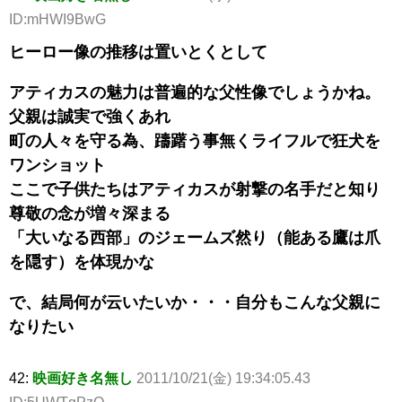
ID:mHWI9BwG
ヒーロー像の推移は置いとくとして
アティカスの魅力は普遍的な父性像でしょうかね。
父親は誠実で強くあれ
町の人々を守る為、躊躇う事無くライフルで狂犬を
ワンショット
ここで子供たちはアティカスが射撃の名手だと知り
尊敬の念が増々深まる
「大いなる西部」のジェームズ然り（能ある鷹は爪
を隠す）を体現かな
で、結局何が云いたいか・・・自分もこんな父親に
なりたい
42:
映画好き名無し
2011/10/21(金) 19:34:05.43