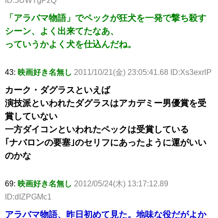
ID:5UWTgPzQ
「アラバマ物語」でペックが狂犬を一発で撃ち殺す
シーン、よく出来てたなあ、
っていうかよく犬を仕込んだね。
43:
映画好き名無し
2011/10/21(金) 23:05:41.68 ID:Xs3exrlP
カーク・ダグラスといえば
演技派といわれたダグラスはアカデミー男優賞を受
賞していない
一方ダイコンといわれたペックは受賞している
｢ナバロンの要塞｣のセリフにあったように運がいい
のかな
69:
映画好き名無し
2012/05/24(木) 13:17:12.89
ID:dIZPGMc1
アラバマ物語、昨日初めて見た。地味な役だがよか