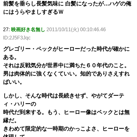
前髪を垂らし長髪気味に 白髪になったが…ハゲの俺
にはうらやましすぎるＷ
27:
映画好き名無し
2011/10/11(火) 00:10:46.46
ID:2J5F3Jqc
グレゴリー・ペックがヒーローだった時代が確かに
ある。
それは反戦気分が世界中に満ちた６０年代のこと。
男は肉体的に強くなくていい。知的でありさえすれ
ばいい。
しかし、そんな時代は長続きせず、やがてダーテ
ィ・ハリーの
時代だ到来する。もう、ヒーロー像はペックとは無
縁だ。
きわめて限定的な一時期のかっこよさ、ヒーローを
体現して