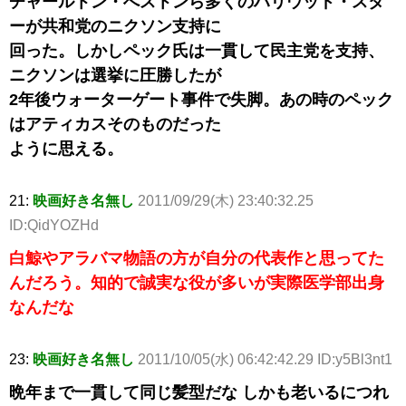
チャールトン・へストンら多くのハリウッド・スタ
ーが共和党のニクソン支持に
回った。しかしペック氏は一貫して民主党を支持、
ニクソンは選挙に圧勝したが
2年後ウォーターゲート事件で失脚。あの時のペック
はアティカスそのものだった
ように思える。
21:
映画好き名無し
2011/09/29(木) 23:40:32.25
ID:QidYOZHd
白鯨やアラバマ物語の方が自分の代表作と思ってた
んだろう。知的で誠実な役が多いが実際医学部出身
なんだな
23:
映画好き名無し
2011/10/05(水) 06:42:42.29 ID:y5Bl3nt1
晩年まで一貫して同じ髪型だな しかも老いるにつれ