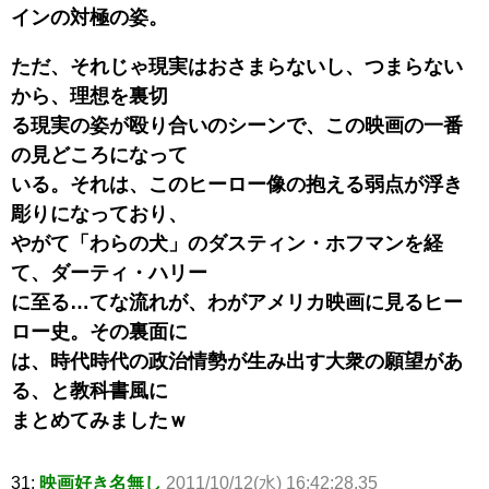
インの対極の姿。
ただ、それじゃ現実はおさまらないし、つまらない
から、理想を裏切
る現実の姿が殴り合いのシーンで、この映画の一番
の見どころになって
いる。それは、このヒーロー像の抱える弱点が浮き
彫りになっており、
やがて「わらの犬」のダスティン・ホフマンを経
て、ダーティ・ハリー
に至る…てな流れが、わがアメリカ映画に見るヒー
ロー史。その裏面に
は、時代時代の政治情勢が生み出す大衆の願望があ
る、と教科書風に
まとめてみましたｗ
31:
映画好き名無し
2011/10/12(水) 16:42:28.35