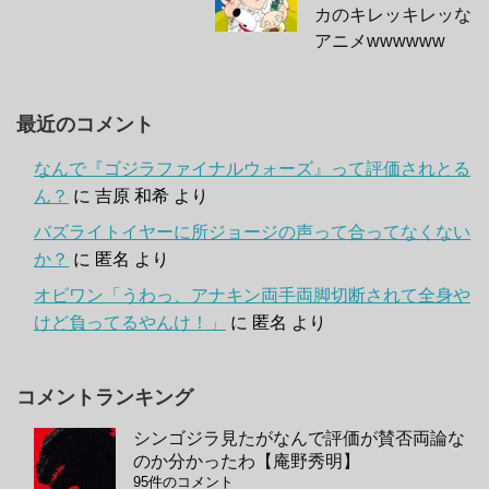
カのキレッキレッな
アニメwwwwww
最近のコメント
なんで『ゴジラファイナルウォーズ』って評価されとる
ん？
に
吉原 和希
より
バズライトイヤーに所ジョージの声って合ってなくない
か？
に
匿名
より
オビワン「うわっ、アナキン両手両脚切断されて全身や
けど負ってるやんけ！」
に
匿名
より
コメントランキング
シンゴジラ見たがなんで評価が賛否両論な
のか分かったわ【庵野秀明】
95件のコメント