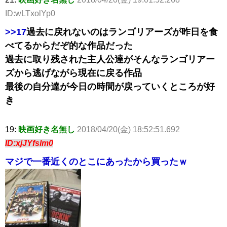
ID:wLTxolYp0
>>17
過去に戻れないのはランゴリアーズが昨日を食
べてるからだぞ的な作品だった
過去に取り残された主人公達がそんなランゴリアー
ズから逃げながら現在に戻る作品
最後の自分達が今日の時間が戻っていくところが好
き
19:
映画好き名無し
2018/04/20(金) 18:52:51.692
ID:xjJYfslm0
マジで一番近くのとこにあったから買ったｗ