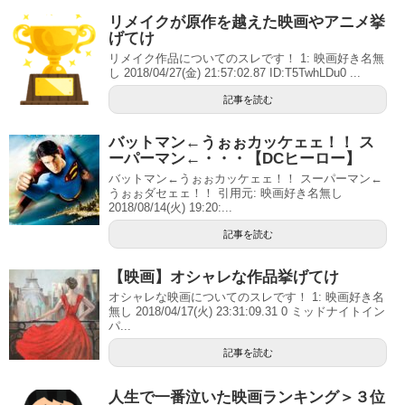
リメイクが原作を越えた映画やアニメ挙
げてけ
リメイク作品についてのスレです！ 1: 映画好き名無
し 2018/04/27(金) 21:57:02.87 ID:T5TwhLDu0 ...
記事を読む
バットマン←うぉぉカッケェェ！！ ス
ーパーマン←・・・【DCヒーロー】
バットマン←うぉぉカッケェェ！！ スーパーマン←
うぉぉダセェェ！！ 引用元: 映画好き名無し
2018/08/14(火) 19:20:...
記事を読む
【映画】オシャレな作品挙げてけ
オシャレな映画についてのスレです！ 1: 映画好き名
無し 2018/04/17(火) 23:31:09.31 0 ミッドナイトイン
パ...
記事を読む
人生で一番泣いた映画ランキング＞３位