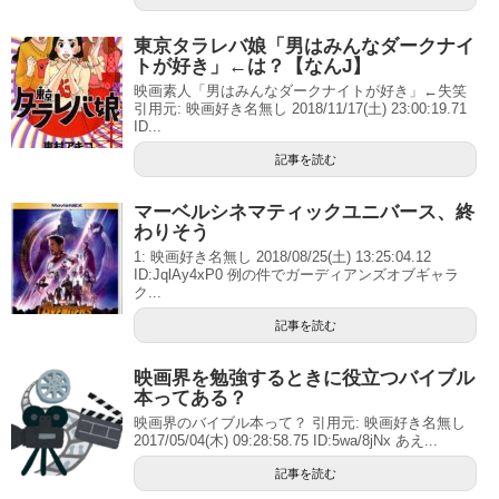
東京タラレバ娘「男はみんなダークナイ
トが好き」←は？【なんJ】
映画素人「男はみんなダークナイトが好き」←失笑
引用元: 映画好き名無し 2018/11/17(土) 23:00:19.71
ID...
記事を読む
マーベルシネマティックユニバース、終
わりそう
1: 映画好き名無し 2018/08/25(土) 13:25:04.12
ID:JqlAy4xP0 例の件でガーディアンズオブギャラ
ク...
記事を読む
映画界を勉強するときに役立つバイブル
本ってある？
映画界のバイブル本って？ 引用元: 映画好き名無し
2017/05/04(木) 09:28:58.75 ID:5wa/8jNx あえ...
記事を読む