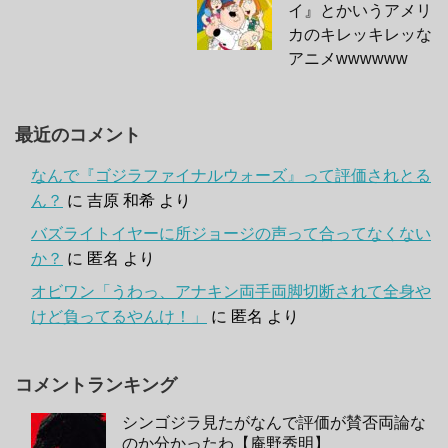
イ』とかいうアメリ
カのキレッキレッな
アニメwwwwww
最近のコメント
なんで『ゴジラファイナルウォーズ』って評価されとる
ん？
に
吉原 和希
より
バズライトイヤーに所ジョージの声って合ってなくない
か？
に
匿名
より
オビワン「うわっ、アナキン両手両脚切断されて全身や
けど負ってるやんけ！」
に
匿名
より
コメントランキング
シンゴジラ見たがなんで評価が賛否両論な
のか分かったわ【庵野秀明】