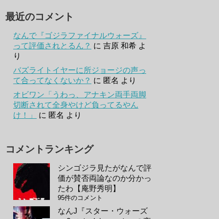
最近のコメント
なんで『ゴジラファイナルウォーズ』
って評価されとるん？
に
吉原 和希
よ
り
バズライトイヤーに所ジョージの声っ
て合ってなくないか？
に
匿名
より
オビワン「うわっ、アナキン両手両脚
切断されて全身やけど負ってるやん
け！」
に
匿名
より
コメントランキング
シンゴジラ見たがなんで評
価が賛否両論なのか分かっ
たわ【庵野秀明】
95件のコメント
なんJ『スター・ウォーズ