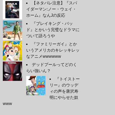
【ネタバレ注意】『スパ
イダーマン:ノー・ウェイ・
ホーム』なんJの反応
『ブレイキング・バッ
ド』とかいう完璧なドラマに
ついて語ろうや
『ファミリーガイ』とか
いうアメリカのキレッキレッ
なアニメwwwwww
デッドプールってどのく
らい強いん？
『トイストー
リー』のウッデ
ィの声を唐沢寿
明にやらせた奴
www