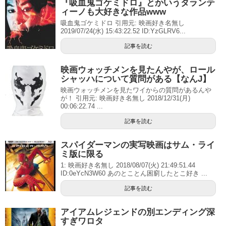
『吸血鬼ゴケミドロ』とかいうタランテ
ィーノも大好きな作品www
吸血鬼ゴケミドロ 引用元: 映画好き名無し
2019/07/24(水) 15:43:22.52 ID:YzGLRV6...
記事を読む
映画ウォッチメンを見たんやが、ロール
シャッハについて質問がある【なんJ】
映画ウォッチメンを見たワイからの質問があるんや
が！ 引用元: 映画好き名無し 2018/12/31(月)
00:06:22.74 ...
記事を読む
スパイダーマンの実写映画はサム・ライ
ミ版に限る
1: 映画好き名無し 2018/08/07(火) 21:49:51.44
ID:0eYcN3W60 あのとことん困窮したとこ好き ...
記事を読む
アイアムレジェンドの別エンディング深
すぎワロタ