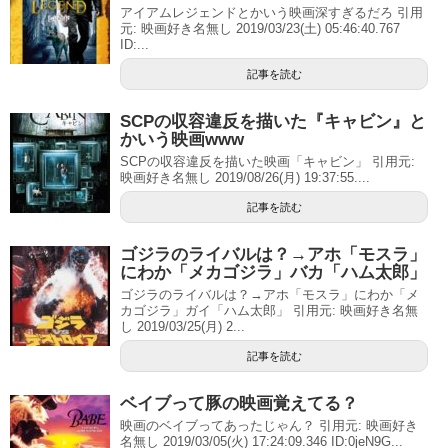
アイアムレジェンドとかいう映画深すぎるだろ 引用
元: 映画好き名無し 2019/03/23(土) 05:46:40.767
ID:...
記事を読む
SCPの収容違反を描いた『キャビン』と
かいう映画www
SCPの収容違反を描いた映画「キャビン」 引用元:
映画好き名無し 2019/08/26(月) 19:37:55....
記事を読む
ゴジラのライバルは？→アホ「モスラ」
にわか「メカゴジラ」バカ「ハム太郎」
ゴジラのライバルは？→アホ「モスラ」にわか「メ
カゴジラ」ガイ「ハム太郎」 引用元: 映画好き名無
し 2019/03/25(月) 2...
記事を読む
ベイブって豚の映画覚えてる？
映画のベイブってあったじゃん？ 引用元: 映画好き
名無し 2019/03/05(火) 17:24:09.346 ID:0jeN9G...