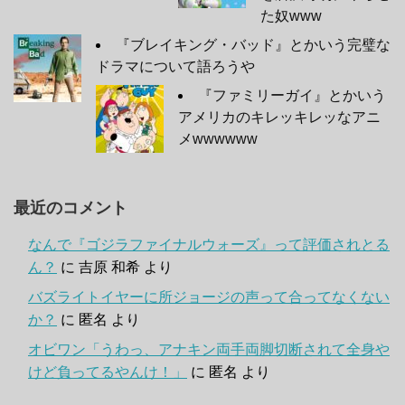
た奴www
『ブレイキング・バッド』とかいう完璧な
ドラマについて語ろうや
『ファミリーガイ』とかいう
アメリカのキレッキレッなアニ
メwwwwww
最近のコメント
なんで『ゴジラファイナルウォーズ』って評価されとる
ん？
に
吉原 和希
より
バズライトイヤーに所ジョージの声って合ってなくない
か？
に
匿名
より
オビワン「うわっ、アナキン両手両脚切断されて全身や
けど負ってるやんけ！」
に
匿名
より