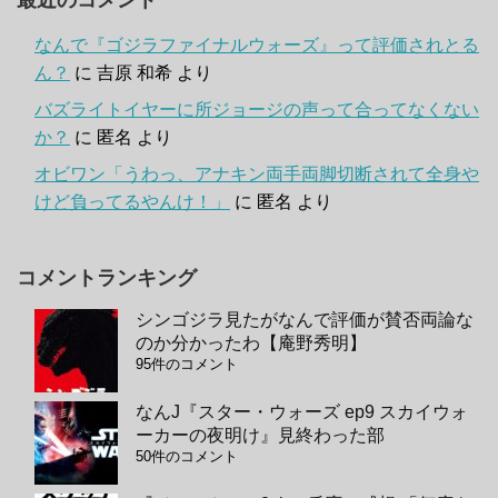
最近のコメント
なんで『ゴジラファイナルウォーズ』って評価されとる
ん？
に
吉原 和希
より
バズライトイヤーに所ジョージの声って合ってなくない
か？
に
匿名
より
オビワン「うわっ、アナキン両手両脚切断されて全身や
けど負ってるやんけ！」
に
匿名
より
コメントランキング
シンゴジラ見たがなんで評価が賛否両論な
のか分かったわ【庵野秀明】
95件のコメント
なんJ『スター・ウォーズ ep9 スカイウォ
ーカーの夜明け』見終わった部
50件のコメント